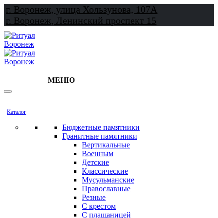
г. Воронеж, улица Хользунова, 107А
г. Воронеж, Ленинский проспект 15
МЕНЮ
Каталог
Бюджетные памятники
Гранитные памятники
Вертикальные
Военным
Детские
Классические
Мусульманские
Православные
Резные
С крестом
С плащаницей