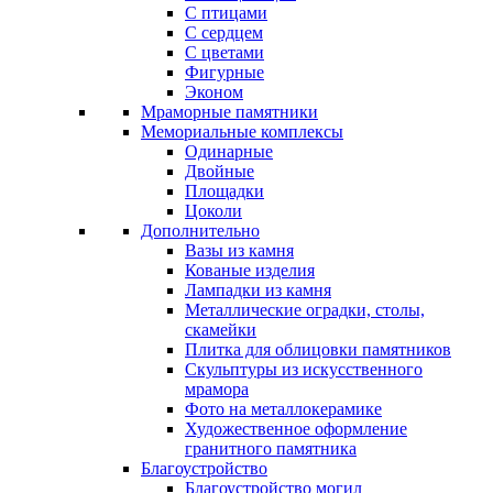
С птицами
С сердцем
С цветами
Фигурные
Эконом
Мраморные памятники
Мемориальные комплексы
Одинарные
Двойные
Площадки
Цоколи
Дополнительно
Вазы из камня
Кованые изделия
Лампадки из камня
Металлические оградки, столы,
скамейки
Плитка для облицовки памятников
Скульптуры из искусственного
мрамора
Фото на металлокерамике
Художественное оформление
гранитного памятника
Благоустройство
Благоустройство могил