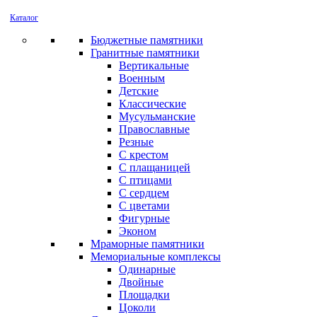
Каталог
Бюджетные памятники
Гранитные памятники
Вертикальные
Военным
Детские
Классические
Мусульманские
Православные
Резные
С крестом
С плащаницей
С птицами
С сердцем
С цветами
Фигурные
Эконом
Мраморные памятники
Мемориальные комплексы
Одинарные
Двойные
Площадки
Цоколи