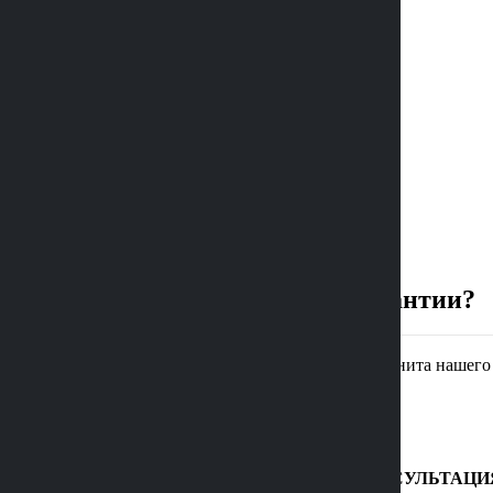
Наши работы
Акции
Услуги
Контакты
Статьи
Отзывы
О нас
+7 (473) 229-22-88
Главная
FAQs
Какие вы даете гарантии?
Какие вы даете гарантии?
На памятники из мрамора и гранита нашего и
БЕСПЛАТНАЯ КОНСУЛЬТАЦИ