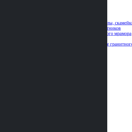
Дополнительно
Вазы из камня
Кованые изделия
Лампадки из камня
Металлические оградки, столы, скамейк
Плитка для облицовки памятников
Скульптуры из искусственного мрамора
Фото на металлокерамике
Художественное оформление гранитног
Благоустройство
Благоустройство могил
Озеленение и уход
Реставрация
Наши работы
Акции
Услуги
Контакты
Статьи
Отзывы
О нас
+7 (473) 229-22-88
Custom Message
Special Offer!
Buy this Theme!
HOT
БЕСПЛАТНАЯ КОНСУЛЬТАЦИЯ