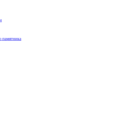
и
о памятника