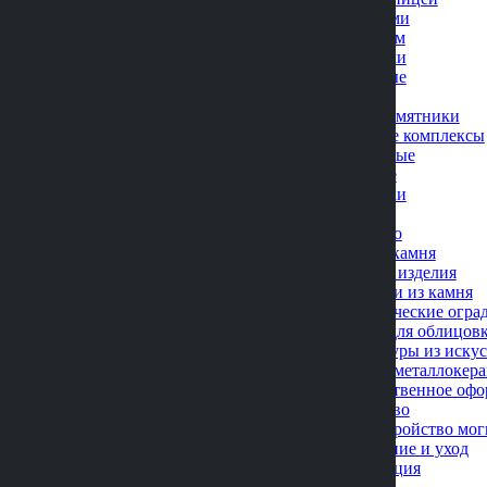
С птицами
С сердцем
С цветами
Фигурные
Эконом
Мраморные памятники
Мемориальные комплексы
Одинарные
Двойные
Площадки
Цоколи
Дополнительно
Вазы из камня
Кованые изделия
Лампадки из камня
Металлические оград
Плитка для облицов
Скульптуры из иску
Фото на металлокер
Художественное офо
Благоустройство
Благоустройство мог
Озеленение и уход
Реставрация