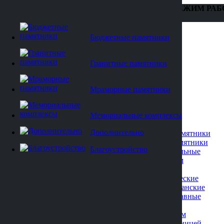
ТЕЛЕФОН: +7 (473) 229-22-88
РЕЖИМ РАБ
15
Бюджетные памятники
Гранитные памятники
Мраморные памятники
Мемориальные комплексы
Каталог
Дополнительно
Бюджетные памятники
Гранитные памятники
Благоустройство
Вертикальные
Военным
Детские
Классические
Мусульманские
Православные
Резные
С крестом
С плащаницей