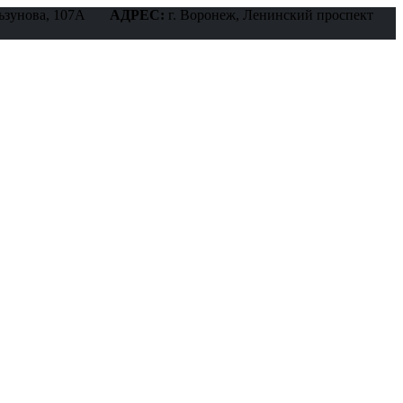
ьзунова, 107А
АДРЕС:
г. Воронеж, Ленинский проспект