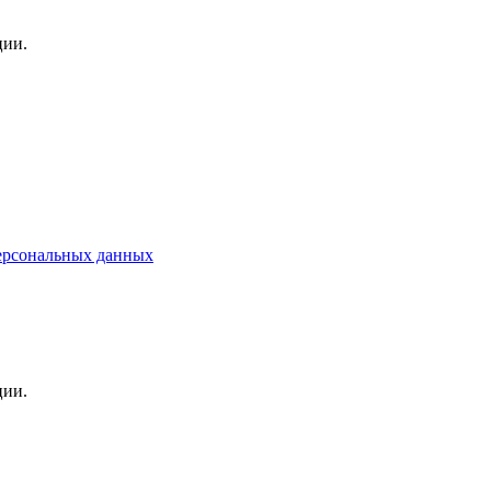
ции.
ерсональных данных
ции.