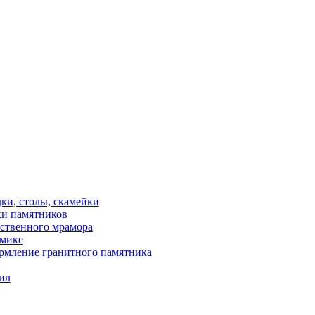
ки, столы, скамейки
ки памятников
сственного мрамора
амике
рмление гранитного памятника
ил