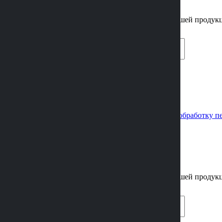
Позвоним вам и подробно проконсультируем по нашей продук
Нажимая кнопку «Отправить» вы соглашаетесь на
обработку п
×
заказать обратный звонок
Позвоним вам и подробно проконсультируем по нашей продук