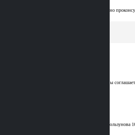
Позвоним вам и подробно проконсу
Нажимая кнопку «Отправить» вы соглашает
КОНТАКТЫ
АДРЕС:
г. Воронеж, ул. Хользунова 1
Ленинский проспект 15