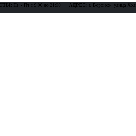
ОТЫ:
Пн - Пт с 9:00 до 21:00
АДРЕС:
г. Воронеж, улица Хол