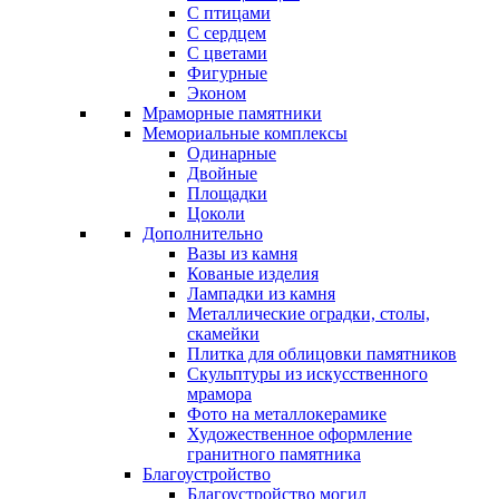
С птицами
С сердцем
С цветами
Фигурные
Эконом
Мраморные памятники
Мемориальные комплексы
Одинарные
Двойные
Площадки
Цоколи
Дополнительно
Вазы из камня
Кованые изделия
Лампадки из камня
Металлические оградки, столы,
скамейки
Плитка для облицовки памятников
Скульптуры из искусственного
мрамора
Фото на металлокерамике
Художественное оформление
гранитного памятника
Благоустройство
Благоустройство могил