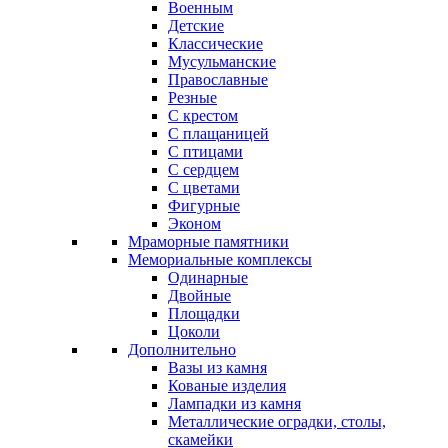
Военным
Детские
Классические
Мусульманские
Православные
Резные
С крестом
С плащаницей
С птицами
С сердцем
С цветами
Фигурные
Эконом
Мраморные памятники
Мемориальные комплексы
Одинарные
Двойные
Площадки
Цоколи
Дополнительно
Вазы из камня
Кованые изделия
Лампадки из камня
Металлические оградки, столы,
скамейки