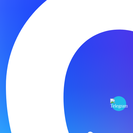
×
заказать обратный звонок
Позвоним вам и подробно проконсультируем по нашей
продукции.
Нажимая кнопку «Отправить» вы соглашаетесь на
обработку
персональных данных
×
Мы используем cookie-файлы для наилучшего представления
нашего сайта. Продолжая использовать этот сайт, вы
соглашаетесь с использованием cookie-файлов.