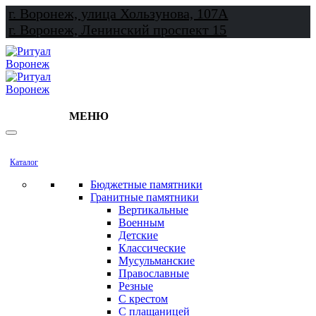
г. Воронеж, улица Хользунова, 107А
г. Воронеж, Ленинский проспект 15
МЕНЮ
Каталог
Бюджетные памятники
Гранитные памятники
Вертикальные
Военным
Детские
Классические
Мусульманские
Православные
Резные
С крестом
С плащаницей