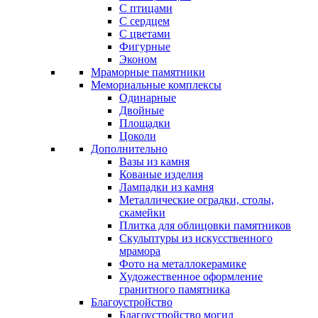
С птицами
С сердцем
С цветами
Фигурные
Эконом
Мраморные памятники
Мемориальные комплексы
Одинарные
Двойные
Площадки
Цоколи
Дополнительно
Вазы из камня
Кованые изделия
Лампадки из камня
Металлические оградки, столы,
скамейки
Плитка для облицовки памятников
Скульптуры из искусственного
мрамора
Фото на металлокерамике
Художественное оформление
гранитного памятника
Благоустройство
Благоустройство могил