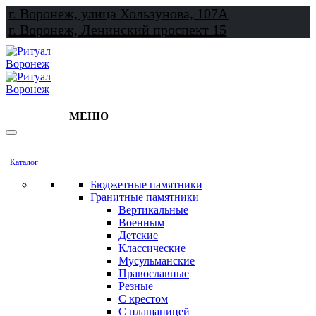
г. Воронеж, улица Хользунова, 107А
г. Воронеж, Ленинский проспект 15
МЕНЮ
Каталог
Бюджетные памятники
Гранитные памятники
Вертикальные
Военным
Детские
Классические
Мусульманские
Православные
Резные
С крестом
С плащаницей