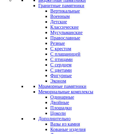
Бюджетные памятники
Гранитные памятники
Вертикальные
Военным
Детские
Классические
Мусульманские
Православные
Резные
С крестом
С плащаницей
С птицами
С сердцем
С цветами
Фигурные
Эконом
Мраморные памятники
Мемориальные комплексы
Одинарные
Двойные
Площадки
Цоколи
Дополнительно
Вазы из камня
Кованые изделия