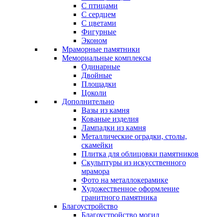
С птицами
С сердцем
С цветами
Фигурные
Эконом
Мраморные памятники
Мемориальные комплексы
Одинарные
Двойные
Площадки
Цоколи
Дополнительно
Вазы из камня
Кованые изделия
Лампадки из камня
Металлические оградки, столы,
скамейки
Плитка для облицовки памятников
Скульптуры из искусственного
мрамора
Фото на металлокерамике
Художественное оформление
гранитного памятника
Благоустройство
Благоустройство могил