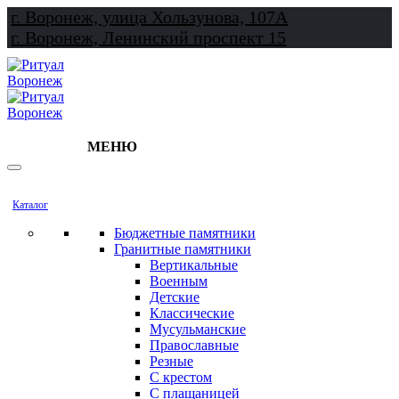
г. Воронеж, улица Хользунова, 107А
г. Воронеж, Ленинский проспект 15
МЕНЮ
Каталог
Бюджетные памятники
Гранитные памятники
Вертикальные
Военным
Детские
Классические
Мусульманские
Православные
Резные
С крестом
С плащаницей