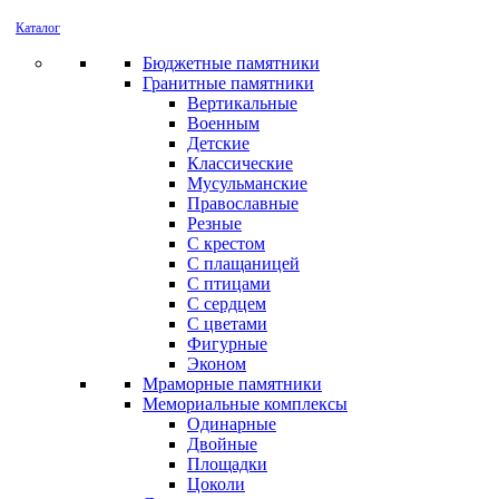
Каталог
Бюджетные памятники
Гранитные памятники
Вертикальные
Военным
Детские
Классические
Мусульманские
Православные
Резные
С крестом
С плащаницей
С птицами
С сердцем
С цветами
Фигурные
Эконом
Мраморные памятники
Мемориальные комплексы
Одинарные
Двойные
Площадки
Цоколи