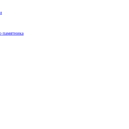
и
о памятника