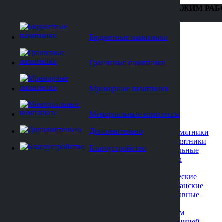
ТЕЛЕФОН: +7 (473) 229-22-88
РЕЖИМ РАБ
15
Бюджетные памятники
Гранитные памятники
Мраморные памятники
Мемориальные комплексы
Каталог
Дополнительно
Бюджетные памятники
Гранитные памятники
Благоустройство
Вертикальные
Военным
Детские
Классические
Мусульманские
Православные
Резные
С крестом
С плащаницей