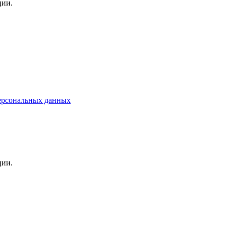
ции.
ерсональных данных
ции.