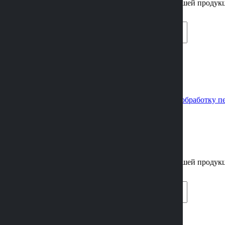
Позвоним вам и подробно проконсультируем по нашей продук
Нажимая кнопку «Отправить» вы соглашаетесь на
обработку п
×
заказать обратный звонок
Позвоним вам и подробно проконсультируем по нашей продук