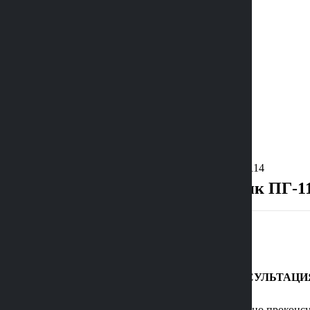
Наши работы
Акции
Услуги
Контакты
Статьи
Отзывы
О нас
+7 (473) 229-22-88
Главная
Каталог
Гранитный памятник ПГ-114
Гранитный памятник ПГ-1
БЕСПЛАТНАЯ КОНСУЛЬТАЦИ
Позвоним вам и подробно проконсу