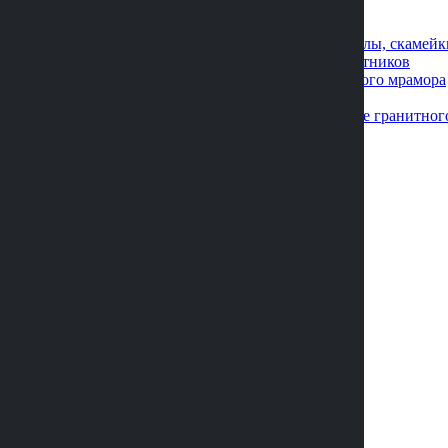
Кованые изделия
Лампадки из камня
Металлические оградки, столы, скамейк
Плитка для облицовки памятников
Скульптуры из искусственного мрамора
Фото на металлокерамике
Художественное оформление гранитног
Благоустройство
Благоустройство могил
Озеленение и уход
Реставрация
Наши работы
Акции
Услуги
Контакты
Статьи
Отзывы
О нас
+7 (473) 229-22-88
Custom Message
Special Offer!
Buy this Theme!
HOT
БЕСПЛАТНАЯ КОНСУЛЬТАЦИЯ