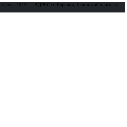
ьзунова, 107А
АДРЕС:
г. Воронеж, Ленинский проспект