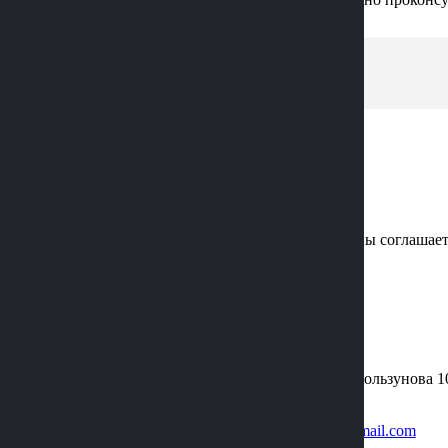
Нажимая кнопку «Отправить» вы соглашает
КОНТАКТЫ
АДРЕС:
г. Воронеж, ул. Хользунова 1
Ленинский проспект 15
EMAIL:
granit2022vrn@gmail.com