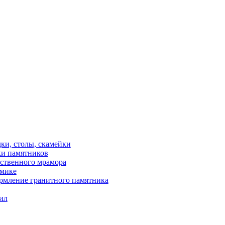
ки, столы, скамейки
ки памятников
сственного мрамора
амике
рмление гранитного памятника
ил