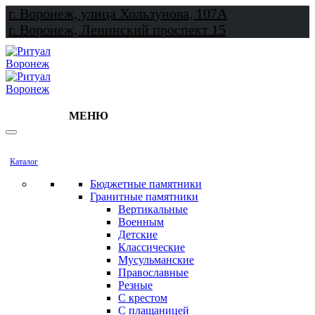
г. Воронеж, улица Хользунова, 107А
г. Воронеж, Ленинский проспект 15
МЕНЮ
Каталог
Бюджетные памятники
Гранитные памятники
Вертикальные
Военным
Детские
Классические
Мусульманские
Православные
Резные
С крестом
С плащаницей