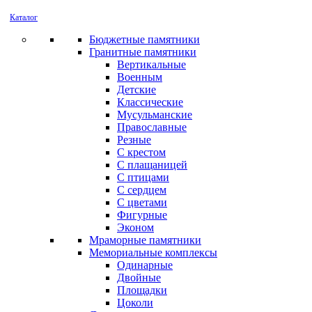
Каталог
Бюджетные памятники
Гранитные памятники
Вертикальные
Военным
Детские
Классические
Мусульманские
Православные
Резные
С крестом
С плащаницей
С птицами
С сердцем
С цветами
Фигурные
Эконом
Мраморные памятники
Мемориальные комплексы
Одинарные
Двойные
Площадки
Цоколи