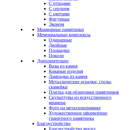
С птицами
С сердцем
С цветами
Фигурные
Эконом
Мраморные памятники
Мемориальные комплексы
Одинарные
Двойные
Площадки
Цоколи
Дополнительно
Вазы из камня
Кованые изделия
Лампадки из камня
Металлические оградки, столы,
скамейки
Плитка для облицовки памятников
Скульптуры из искусственного
мрамора
Фото на металлокерамике
Художественное оформление
гранитного памятника
Благоустройство
Благоустройство могил