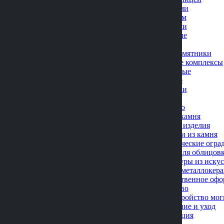
С птицами
С сердцем
С цветами
Фигурные
Эконом
Мраморные памятники
Мемориальные комплексы
Одинарные
Двойные
Площадки
Цоколи
Дополнительно
Вазы из камня
Кованые изделия
Лампадки из камня
Металлические оград
Плитка для облицов
Скульптуры из иску
Фото на металлокер
Художественное офо
Благоустройство
Благоустройство мог
Озеленение и уход
Реставрация