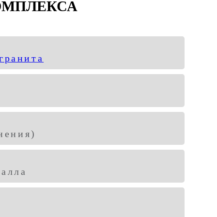
ОМПЛЕКСА
гранита
к
нения)
талла