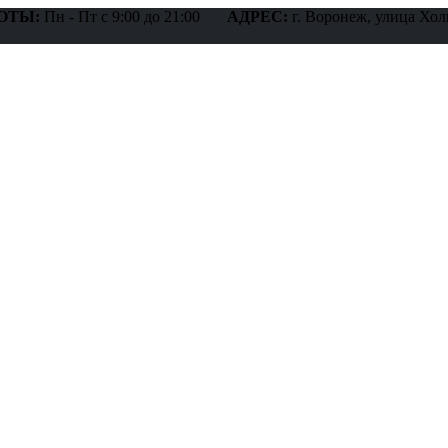
ОТЫ:
Пн - Пт с 9:00 до 21:00
АДРЕС:
г. Воронеж, улица Хол