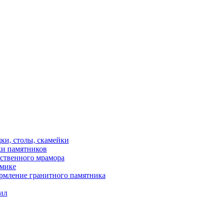
ки, столы, скамейки
ки памятников
сственного мрамора
амике
рмление гранитного памятника
ил