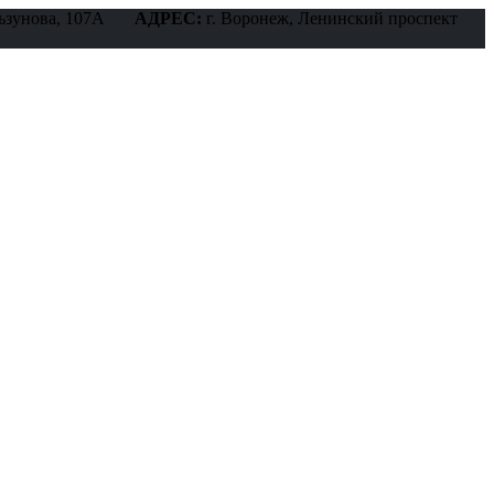
ьзунова, 107А
АДРЕС:
г. Воронеж, Ленинский проспект