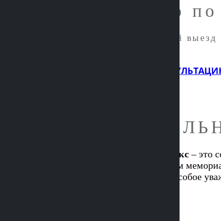
созданного по
Получите бесплатный выезд 
договора.
ПОЛУЧИТЬ КОНСУЛЬТАЦ
МЕМОРИАЛЬ
Мемориальный комплекс
– это 
занимается производством мемориа
человека, вы выражаете особое ув