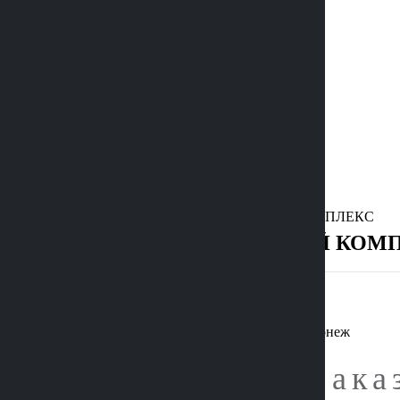
Наши работы
Акции
Услуги
Контакты
Статьи
Отзывы
О нас
+7 (473) 229-22-88
Главная
Услуги
МЕМОРИАЛЬНЫЙ КОМПЛЕКС
МЕМОРИАЛЬНЫЙ КОМП
Сделайте зака