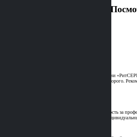
Посмо
Очень благодарна компании «РитСЕР
быстро, качественно и недорого. Реко
Екатерина Артемова
Екатерина Артемова
Хочу выразить благодарность за проф
горячей потребности и индивидуальны
Анатолий