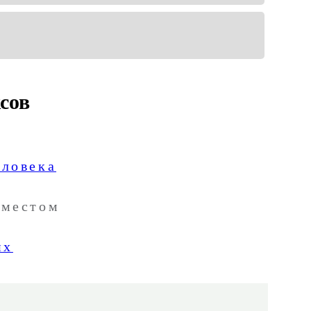
сов
еловека
 местом
их