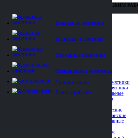
ТЕЛЕФОН: +7 (473) 229-22-88
РЕЖИМ РАБ
15
Бюджетные памятники
Гранитные памятники
Мраморные памятники
Мемориальные комплексы
Каталог
Дополнительно
Бюджетные памятники
Гранитные памятники
Благоустройство
Вертикальные
Военным
Детские
Классические
Мусульманские
Православные
Резные
С крестом
С плащаницей